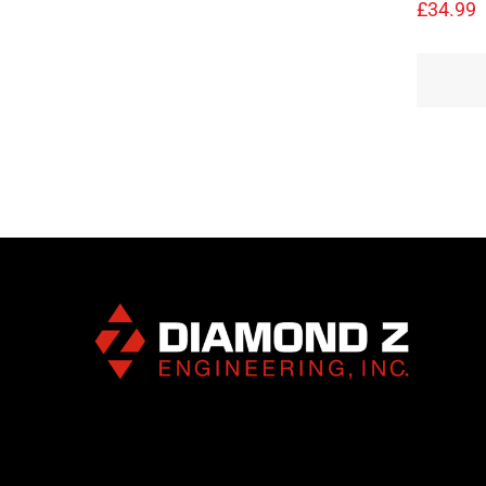
£
34.99